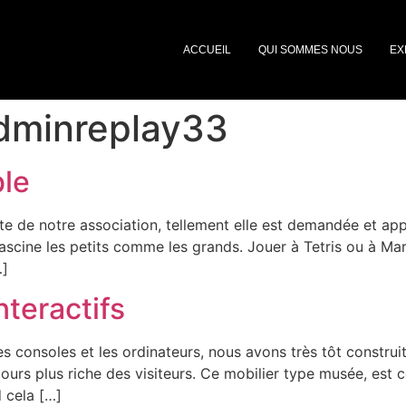
ACCUEIL
QUI SOMMES NOUS
EX
dminreplay33
le
 de notre association, tellement elle est demandée et appr
cine les petits comme les grands. Jouer à Tetris ou à Mar
…]
nteractifs
s consoles et les ordinateurs, nous avons très tôt constru
urs plus riche des visiteurs. Ce mobilier type musée, est c
d cela […]